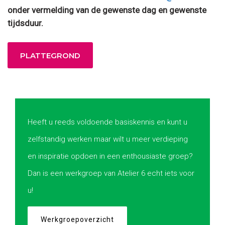
onder vermelding van de gewenste dag en gewenste
tijdsduur.
PLATTEGROND
Heeft u reeds voldoende basiskennis en kunt u
zelfstandig werken maar wilt u meer verdieping
en inspiratie opdoen in een enthousiaste groep?
Dan is een werkgroep van Atelier 6 echt iets voor
u!
Werkgroepoverzicht