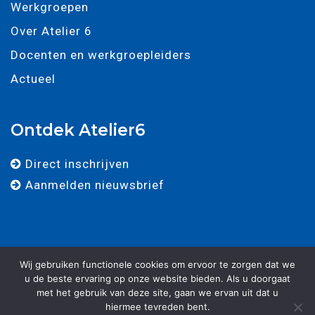
Werkgroepen
Over Atelier 6
Docenten en werkgroepleiders
Actueel
Ontdek Atelier6
Direct inschrijven
Aanmelden nieuwsbrief
Wij gebruiken functionele cookies om ervoor te zorgen dat we
u de beste ervaring op onze website bieden. Als u doorgaat
met het gebruik van deze site, gaan we ervan uit dat u
© 2025 - Atelier 6 - Alle rechten voorbehouden. -
Algemene
hiermee tevreden bent.