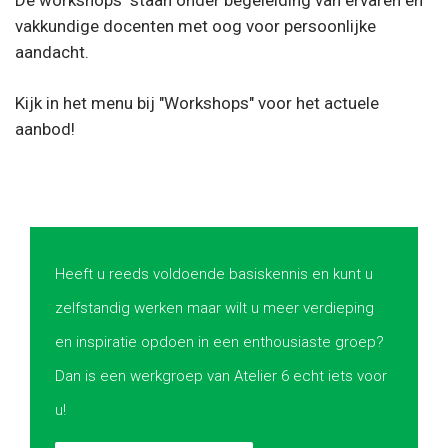
vakkundige docenten met oog voor persoonlijke
aandacht.
Kijk in het menu bij "Workshops" voor het actuele
aanbod!
Heeft u reeds voldoende basiskennis en kunt u
zelfstandig werken maar wilt u meer verdieping
en inspiratie opdoen in een enthousiaste groep?
Dan is een werkgroep van Atelier 6 echt iets voor
u!