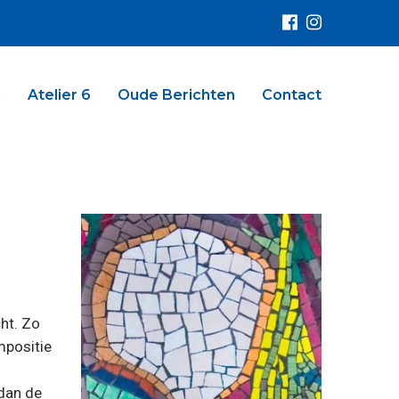
n
Atelier 6
Oude Berichten
Contact
ht. Zo
m­positie
 dan de