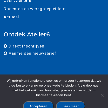
Over Atelier 6
Docenten en werkgroepleiders
Actueel
Ontdek Atelier6
Direct inschrijven
Aanmelden nieuwsbrief
Wij gebruiken functionele cookies om ervoor te zorgen dat we
u de beste ervaring op onze website bieden. Als u doorgaat
met het gebruik van deze site, gaan we ervan uit dat u
© 2025 - Atelier 6 - Alle rechten voorbehouden. -
Algemene
hiermee tevreden bent.
voorwaarden
-
Privacy verklaring
-
Ontwikkeld door Best4u
Group B.V.
Accepteren
Lees meer