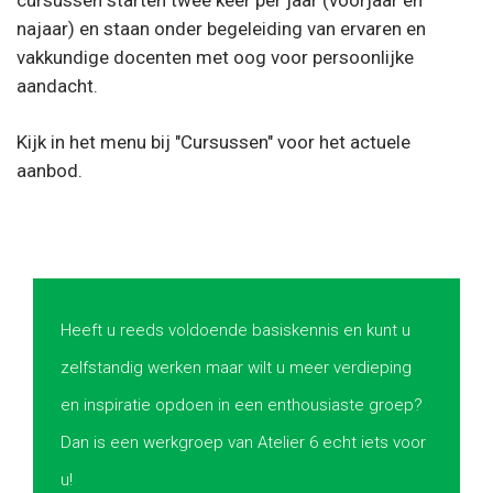
najaar) en staan onder begeleiding van ervaren en
vakkundige docenten met oog voor persoonlijke
aandacht.
Kijk in het menu bij "Cursussen" voor het actuele
aanbod.
Heeft u reeds voldoende basiskennis en kunt u
zelfstandig werken maar wilt u meer verdieping
en inspiratie opdoen in een enthousiaste groep?
Dan is een werkgroep van Atelier 6 echt iets voor
u!