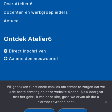
Over Atelier 6
Docenten en werkgroepleiders
Actueel
Ontdek Atelier6
Direct inschrijven
Aanmelden nieuwsbrief
Wij gebruiken functionele cookies om ervoor te zorgen dat we
u de beste ervaring op onze website bieden. Als u doorgaat
met het gebruik van deze site, gaan we ervan uit dat u
© 2025 - Atelier 6 - Alle rechten voorbehouden. -
Algemene
hiermee tevreden bent.
voorwaarden
-
Privacy verklaring
-
Ontwikkeld door Best4u