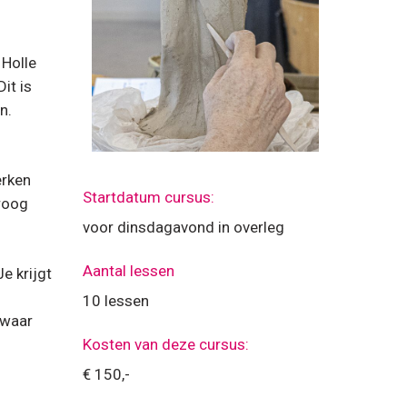
 Holle
it is
n.
erken
Startdatum cursus:
droog
voor dinsdagavond in overleg
Aantal lessen
e krijgt
10 lessen
 waar
Kosten van deze cursus:
€ 150,-