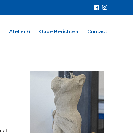
n
Atelier 6
Oude Berichten
Contact
r al