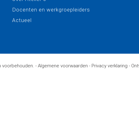
Docenten en werkgroepleiders
Actueel
ten voorbehouden. -
Algemene voorwaarden
-
Privacy verklaring
-
Ont