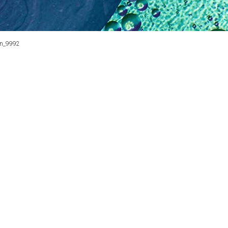
en_9992