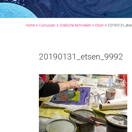
Home
Cursussen
Grafische technieken
Etsen
20190131_ets




20190131_etsen_9992