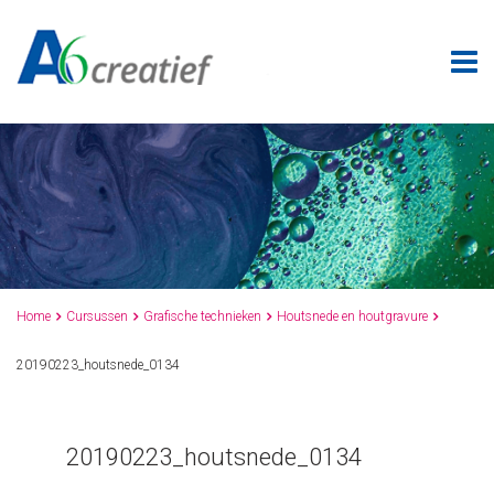
Home
Cursussen
Grafische technieken
Houtsnede en houtgravure




20190223_houtsnede_0134
20190223_houtsnede_0134