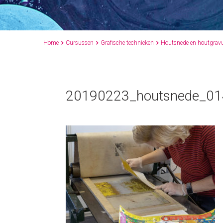
Home
Cursussen
Grafische technieken
Houtsnede en houtgrav



20190223_houtsnede_01