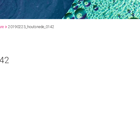
ure
20190223_houtsnede_0142

42