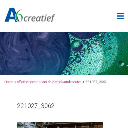
Home
officiële opening van de 3 tegelwandelroutes
221027_3062


221027_3062