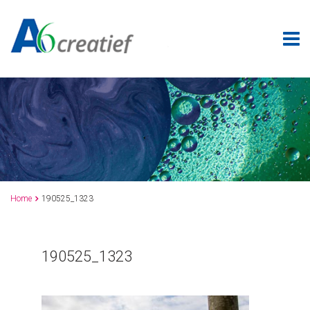
Home
190525_1323

190525_1323