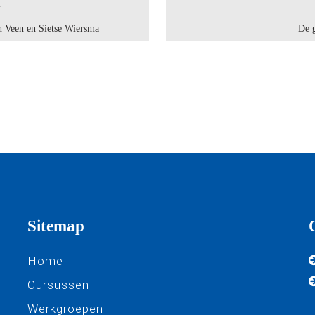
Y
n Veen en Sietse Wiersma
De 
Sitemap
Home
Cursussen
Werkgroepen