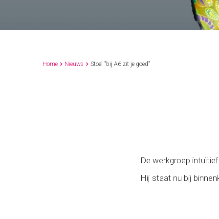
Home
Nieuws
Stoel "bij A6 zit je goed"


De werkgroep intuïtief
Hij staat nu bij binne