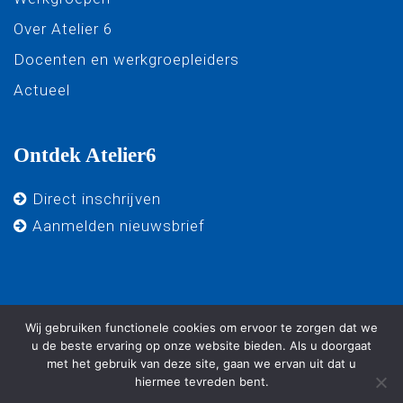
Over Atelier 6
Docenten en werkgroepleiders
Actueel
Ontdek Atelier6
Direct inschrijven
Aanmelden nieuwsbrief
Wij gebruiken functionele cookies om ervoor te zorgen dat we
u de beste ervaring op onze website bieden. Als u doorgaat
met het gebruik van deze site, gaan we ervan uit dat u
© 2025 - Atelier 6 - Alle rechten voorbehouden. -
Algemene
hiermee tevreden bent.
voorwaarden
-
Privacy verklaring
-
Ontwikkeld door Best4u